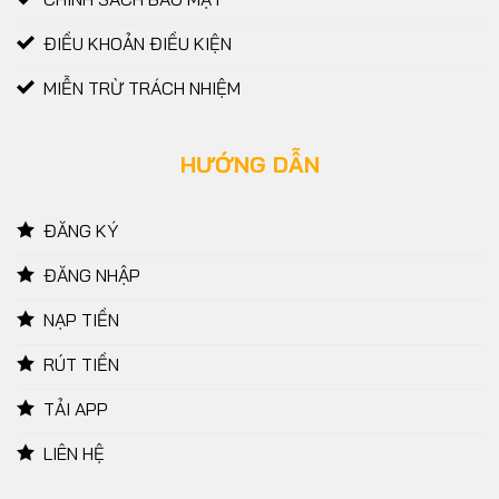
ĐIỀU KHOẢN ĐIỀU KIỆN
MIỄN TRỪ TRÁCH NHIỆM
HƯỚNG DẪN
ĐĂNG KÝ
ĐĂNG NHẬP
NẠP TIỀN
RÚT TIỀN
TẢI APP
LIÊN HỆ