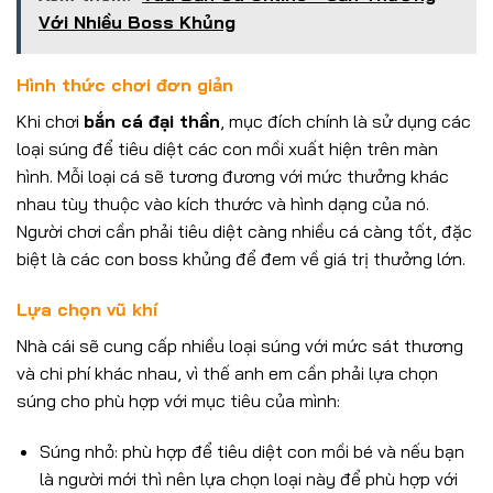
Với Nhiều Boss Khủng
Hình thức chơi đơn giản
Khi chơi
bắn cá đại thần
, mục đích chính là sử dụng các
loại súng để tiêu diệt các con mồi xuất hiện trên màn
hình. Mỗi loại cá sẽ tương đương với mức thưởng khác
nhau tùy thuộc vào kích thước và hình dạng của nó.
Người chơi cần phải tiêu diệt càng nhiều cá càng tốt, đặc
biệt là các con boss khủng để đem về giá trị thưởng lớn.
Lựa chọn vũ khí
Nhà cái sẽ cung cấp nhiều loại súng với mức sát thương
và chi phí khác nhau, vì thế anh em cần phải lựa chọn
súng cho phù hợp với mục tiêu của mình:
Súng nhỏ: phù hợp để tiêu diệt con mồi bé và nếu bạn
là người mới thì nên lựa chọn loại này để phù hợp với