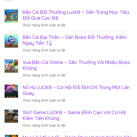
Bắn Cá Đổi Thưởng Luck8 – Săn Trúng Mục Tiêu
Đổi Quà Cực Đã
ở
Chức năng bình luận bị tắt
Bắn
Cá
Bắn Cá Đại Thần – Săn Boss Đổi Thưởng, Kiếm
Đổi
Ngay Tiền Tỷ
Thưởng
ở
Chức năng bình luận bị tắt
Luck8
Bắn
–
Cá
Vua Bắn Cá Online – Săn Thưởng Với Nhiều Boss
Săn
Đại
Trúng
Khủng
Thần
Mục
ở
Chức năng bình luận bị tắt
–
Tiêu
Vua
Săn
Đổi
Bắn
Nổ Hũ LUCK8 – Cơ Hội Đổi Đời Chỉ Trong Một Lần
Boss
Quà
Cá
Đổi
Quay
Cực
Online
Thưởng,
Đã
ở
Chức năng bình luận bị tắt
–
Kiếm
Nổ
Săn
Ngay
Hũ
Slot Game LUCK8 – Game Đỉnh Cao Với Cơ Hội
Thưởng
Tiền
LUCK8
Với
Kiếm Tiền Khủng
Tỷ
–
Nhiều
ở
Chức năng bình luận bị tắt
Cơ
Boss
Slot
Hội
Khủng
Game
Đổi