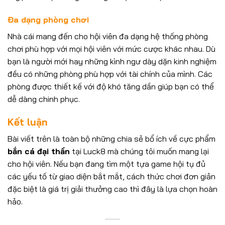
Đa dạng phòng chơi
Nhà cái mang đến cho hội viên đa dạng hệ thống phòng
chơi phù hợp với mọi hội viên với mức cược khác nhau. Dù
bạn là người mới hay những kình ngư dày dặn kinh nghiệm
đều có những phòng phù hợp với tài chính của mình. Các
phòng được thiết kế với độ khó tăng dần giúp bạn có thể
dễ dàng chinh phục.
Kết luận
Bài viết trên là toàn bộ những chia sẻ bổ ích về cực phẩm
bắn cá đại thần
tại Luck8 mà chúng tôi muốn mang lại
cho hội viên. Nếu bạn đang tìm một tựa game hội tụ đủ
các yếu tố từ giao diện bắt mắt, cách thức chơi đơn giản
đặc biệt là giá trị giải thưởng cao thì đây là lựa chọn hoàn
hảo.