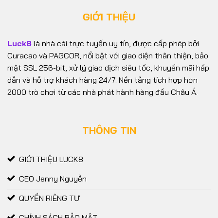
Sự
Bất
GIỚI THIỆU
Ngờ
Cực
Cuốn
Luck8
là nhà cái trực tuyến uy tín, được cấp phép bởi
Hút
Curacao và PAGCOR, nổi bật với giao diện thân thiện, bảo
mật SSL 256-bit, xử lý giao dịch siêu tốc, khuyến mãi hấp
dẫn và hỗ trợ khách hàng 24/7. Nền tảng tích hợp hơn
2000 trò chơi từ các nhà phát hành hàng đầu Châu Á.
THÔNG TIN
GIỚI THIỆU LUCK8
CEO Jenny Nguyễn
QUYỀN RIÊNG TƯ
CHÍNH SÁCH BẢO MẬT