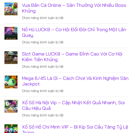
Cá
Vua Bắn Cá Online – Săn Thưởng Với Nhiều Boss
Săn
Đại
Trúng
Khủng
Thần
Mục
ở
Chức năng bình luận bị tắt
–
Tiêu
Vua
Săn
Đổi
Bắn
Nổ Hũ LUCK8 – Cơ Hội Đổi Đời Chỉ Trong Một Lần
Boss
Quà
Cá
Đổi
Quay
Cực
Online
Thưởng,
Đã
ở
Chức năng bình luận bị tắt
–
Kiếm
Nổ
Săn
Ngay
Hũ
Slot Game LUCK8 – Game Đỉnh Cao Với Cơ Hội
Thưởng
Tiền
LUCK8
Với
Kiếm Tiền Khủng
Tỷ
–
Nhiều
ở
Chức năng bình luận bị tắt
Cơ
Boss
Slot
Hội
Khủng
Game
Mega 6/45 Là Gì – Cách Chơi Và Kinh Nghiệm Săn
Đổi
LUCK8
Đời
Jackpot
–
Chỉ
ở
Chức năng bình luận bị tắt
Game
Trong
Mega
Đỉnh
Một
6/45
Xổ Số Hà Nội Vip – Cập Nhật Kết Quả Nhanh, Soi
Cao
Lần
Là
Với
Cầu Hiệu Quả
Quay
Gì
Cơ
ở
Chức năng bình luận bị tắt
–
Hội
Xổ
Cách
Kiếm
Số
Xổ Số Hồ Chí Minh VIP – Bí Kíp Soi Cầu Tăng Tỷ Lệ
Chơi
Tiền
Hà
Và
Trúng
Khủng