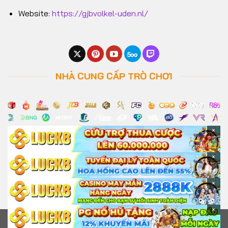
Website:
https://gjbvolkel-uden.nl/
NHÀ CUNG CẤP TRÒ CHƠI
✕
Top từ khóa tìm kiếm: luck8 | nhà cái luck8 | trang chủ
luck8 | luck8.com | luck8 trang chủ | luck8 com | luck 8 |
✕
luck8 casino | luck8 đăng nhập | luck8 app
✕
✕
Copyright 2026 ©
Trang Chủ Chính Thức Luck8