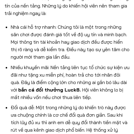
tín của nền tảng. Những lý do khiến hội viên nên tham gia
trải nghiệm ngay là:
Nhà cái hỗ trợ nhanh: Chúng tôi là một trong những
sân chơi được đánh giá tốt về độ uy tín và minh bạch.
Mọi thông tin tài khoản hay giao dịch đều được hiển
thị rõ ràng và dễ kiểm tra. Điều này tạo sự yên tâm cho
người mới tham gia lần đầu.
Nhiều khuyến mãi: Nền tảng liên tục tổ chức sự kiện ưu
đãi như tặng xu miễn phí, hoàn trả cho tới nhân đôi
quà. Đây là điểm cộng lớn cho những ai gắn bó lâu dài
với
bắn cá đổi thưởng Luck8.
Hội viên không lo bị
mất nhiều vốn nếu chơi thua liên tiếp.
Đổi quà dễ: Một trong những lý do khiến trò này được
ưa chuộng chính là cơ chế đổi quà đơn giản. Sau khi
tích lũy đủ xu thì anh em dễ quy đổi thành tiền mặt và
rút về qua kênh giao dịch phổ biến. Hệ thống xử lý