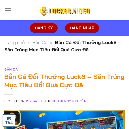
Skip
to
content
ĐĂNG KÝ
ĐĂNG NHẬP
Trang chủ
»
Bắn Cá
»
Bắn Cá Đổi Thưởng Luck8 –
Săn Trúng Mục Tiêu Đổi Quà Cực Đã
BẮN CÁ
Bắn Cá Đổi Thưởng Luck8 – Săn Trúng
Mục Tiêu Đổi Quà Cực Đã
POSTED ON
15/04/2026
BY
CEO JENNY NGUYỄN
15
Th4