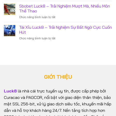
Saba
Giải
Thắng
Sports
Sbobet Luck8 – Trải Nghiệm Mượt Mà, Nhiều Môn
Trí
Luck8:
Bạc
Thể Thao
Tận
Tỷ
ở
Chức năng bình luận bị tắt
Hưởng
Năm
Sbobet
Đam
2026
Luck8
Tài Xỉu Luck8 – Trải Nghiệm Sự Bất Ngờ Cực Cuốn
Mê
–
Với
Hút
Trải
Sảnh
ở
Chức năng bình luận bị tắt
Nghiệm
Game
Tài
Mượt
Top
Xỉu
Mà,
1
Luck8
Nhiều
–
Môn
Trải
Thể
Nghiệm
Thao
Sự
Bất
GIỚI THIỆU
Ngờ
Cực
Cuốn
Luck8
là nhà cái trực tuyến uy tín, được cấp phép bởi
Hút
Curacao và PAGCOR, nổi bật với giao diện thân thiện, bảo
mật SSL 256-bit, xử lý giao dịch siêu tốc, khuyến mãi hấp
dẫn và hỗ trợ khách hàng 24/7. Nền tảng tích hợp hơn