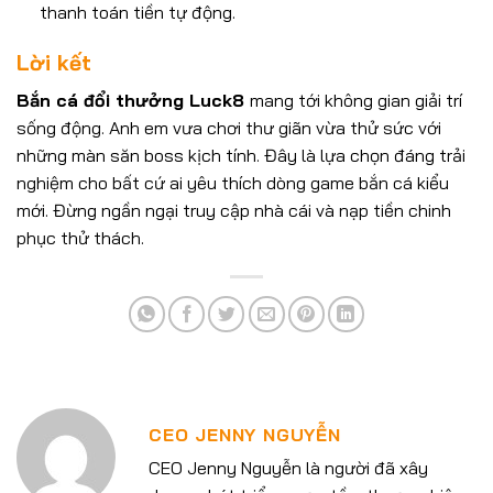
thanh toán tiền tự động.
Lời kết
Bắn cá đổi thưởng Luck8
mang tới không gian giải trí
sống động. Anh em vưa chơi thư giãn vừa thử sức với
những màn săn boss kịch tính. Đây là lựa chọn đáng trải
nghiệm cho bất cứ ai yêu thích dòng game bắn cá kiểu
mới. Đừng ngần ngại truy cập nhà cái và nạp tiền chinh
phục thử thách.
CEO JENNY NGUYỄN
CEO Jenny Nguyễn là người đã xây