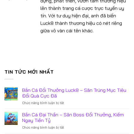
dựng, phát triển, vươn tầm thương hiệu
lên thành trang cá cược trực tuyến uy
tín. Với tư duy hiện đại, anh đã biến
Luck8 thành thương hiệu có nét riêng
giữa vô vàn cái tên khác.
TIN TỨC MỚI NHẤT
Bắn Cá Đổi Thưởng Luck8 – Săn Trúng Mục Tiêu
Đổi Quà Cực Đã
ở
Chức năng bình luận bị tắt
Bắn
Cá
Bắn Cá Đại Thần – Săn Boss Đổi Thưởng, Kiếm
Đổi
Ngay Tiền Tỷ
Thưởng
ở
Chức năng bình luận bị tắt
Luck8
Bắn
–