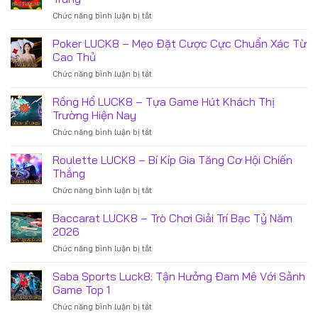
Nội
Kinh
ở
Chức năng bình luận bị tắt
Vip
Nghiệm
Xổ
–
Săn
Số
Poker LUCK8 – Mẹo Đặt Cược Cực Chuẩn Xác Từ
Cập
Jackpot
Hồ
Nhật
Cao Thủ
Chí
Kết
ở
Chức năng bình luận bị tắt
Minh
Quả
Poker
VIP
Nhanh,
LUCK8
Rồng Hổ LUCK8 – Tựa Game Hút Khách Thị
–
Soi
–
Bí
Trường Hiện Nay
Cầu
Mẹo
Kíp
Hiệu
ở
Chức năng bình luận bị tắt
Đặt
Soi
Quả
Rồng
Cược
Cầu
Hổ
Roulette LUCK8 – Bí Kíp Gia Tăng Cơ Hội Chiến
Cực
Tăng
LUCK8
Chuẩn
Thắng
Tỷ
–
Xác
Lệ
ở
Chức năng bình luận bị tắt
Tựa
Từ
Trúng
Roulette
Game
Cao
LUCK8
Baccarat LUCK8 – Trò Chơi Giải Trí Bạc Tỷ Năm
Hút
Thủ
–
Khách
2026
Bí
Thị
ở
Chức năng bình luận bị tắt
Kíp
Trường
Baccarat
Gia
Hiện
LUCK8
Saba Sports Luck8: Tận Hưởng Đam Mê Với Sảnh
Tăng
Nay
–
Cơ
Game Top 1
Trò
Hội
ở
Chức năng bình luận bị tắt
Chơi
Chiến