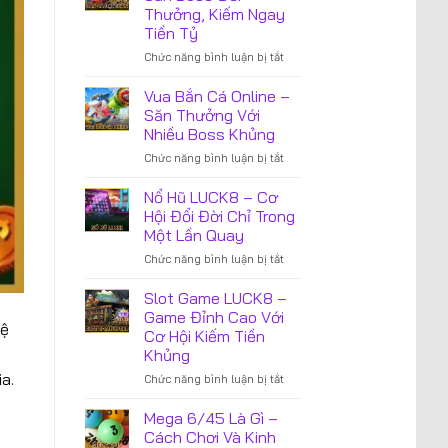
Thưởng
Thưởng, Kiếm Ngay
Luck8
Tiền Tỷ
–
Săn
ở
Chức năng bình luận bị tắt
Trúng
Bắn
Mục
Cá
Vua Bắn Cá Online –
Tiêu
Đại
Săn Thưởng Với
Đổi
Thần
Nhiều Boss Khủng
Quà
–
Cực
ở
Chức năng bình luận bị tắt
Săn
Đã
Vua
Boss
Bắn
Đổi
Nổ Hũ LUCK8 – Cơ
Cá
Thưởng,
Hội Đổi Đời Chỉ Trong
Online
Kiếm
Một Lần Quay
–
Ngay
ở
Chức năng bình luận bị tắt
Săn
Tiền
Nổ
Thưởng
Tỷ
Hũ
Với
Slot Game LUCK8 –
LUCK8
Nhiều
Game Đỉnh Cao Với
lệ
–
Boss
Cơ Hội Kiếm Tiền
Cơ
Khủng
Khủng
Hội
a.
Đổi
ở
Chức năng bình luận bị tắt
Đời
Slot
Chỉ
Game
Mega 6/45 Là Gì –
Trong
LUCK8
Cách Chơi Và Kinh
Một
–