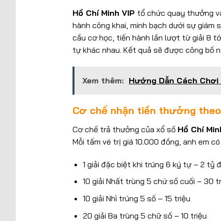
Hồ Chí Minh VIP
tổ chức quay thưởng và
hành công khai, minh bạch dưới sự giám s
cầu cơ học, tiến hành lần lượt từ giải 8 t
tự khác nhau. Kết quả sẽ được công bố n
Xem thêm:
Hướng Dẫn Cách Chơi X
Cơ chế nhận tiền thưởng theo
Cơ chế trả thưởng của xổ số
Hồ Chí Min
Mỗi tấm vé trị giá 10.000 đồng, anh em c
1 giải đặc biệt khi trúng 6 ký tự – 2 tỷ
10 giải Nhất trùng 5 chứ số cuối – 30 t
10 giải Nhì trúng 5 số – 15 triệu
20 giải Ba trùng 5 chữ số – 10 triệu