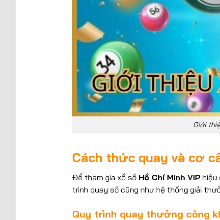
Giới thi
Cách thức quay và cơ cấ
Để tham gia xổ số
Hồ Chí Minh VIP
hiệu 
trình quay số cũng như hệ thống giải thư
Quy trình quay thưởng công k