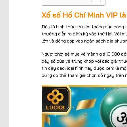
Xổ số Hồ Chí Minh VIP là
Đây là hình thức truyền thống của công 
thưởng diễn ra định kỳ vào thứ Hai. Với mụ
lớn và đóng góp vào ngân sách địa phươn
Người chơi sẽ mua vé mệnh giá 10.000 đồn
dãy số của vé trùng khớp với các giải th
tin cậy cao, loại hình này được xem là m
cũng có thể tham gia chọn số ngay trên