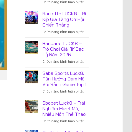
ở
Chức năng bình luận bị tắt
Cược
Tăng
Rồng
Cực
Tỷ
Hổ
Chuẩn
Lệ
Roulette LUCK8 – Bí
LUCK8
Xác
Trúng
Kíp Gia Tăng Cơ Hội
–
Từ
Chiến Thắng
Tựa
Cao
ở
Chức năng bình luận bị tắt
Game
Thủ
Roulette
Hút
LUCK8
Khách
Baccarat LUCK8 –
–
Thị
Trò Chơi Giải Trí Bạc
Bí
Trường
Tỷ Năm 2026
Kíp
Hiện
ở
Chức năng bình luận bị tắt
Gia
Nay
Baccarat
Tăng
LUCK8
Cơ
Saba Sports Luck8:
–
Hội
Tận Hưởng Đam Mê
Trò
Chiến
Với Sảnh Game Top 1
Chơi
Thắng
ở
Chức năng bình luận bị tắt
Giải
Saba
Trí
Sports
Bạc
Sbobet Luck8 – Trải
y
Luck8:
Tỷ
Nghiệm Mượt Mà,
Tận
Năm
Nhiều Môn Thể Thao
Hưởng
2026
ở
Chức năng bình luận bị tắt
Đam
Sbobet
Mê
Luck8
Với