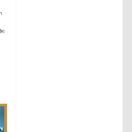
h
oặc
n