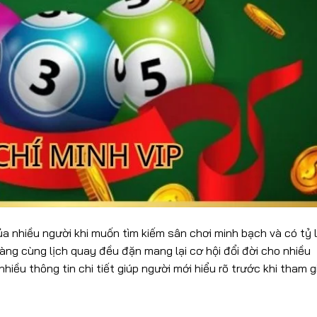
a nhiều người khi muốn tìm kiếm sân chơi minh bạch và có tỷ 
àng cùng lịch quay đều đặn mang lại cơ hội đổi đời cho nhiều
hiều thông tin chi tiết giúp người mới hiểu rõ trước khi tham gi