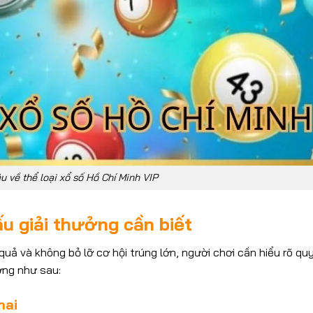
ệu về thể loại xổ số Hồ Chí Minh VIP
u giải thưởng cần biết
quả và không bỏ lỡ cơ hội trúng lớn, người chơi cần hiểu rõ qu
ởng như sau:
hai