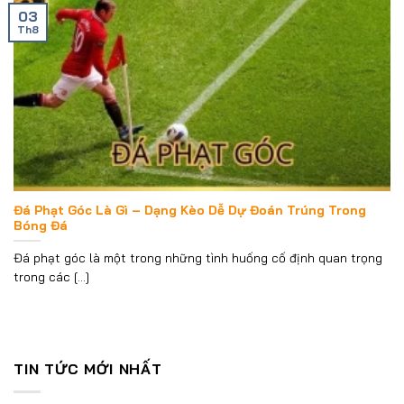
03
Th8
Đá Phạt Góc Là Gì – Dạng Kèo Dễ Dự Đoán Trúng Trong
Bóng Đá
Đá phạt góc là một trong những tình huống cố định quan trọng
trong các [...]
TIN TỨC MỚI NHẤT