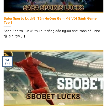
Saba Sports Luck8: Tận Hưởng Đam Mê Với Sảnh Game
Top 1
Saba Sports Luck8 thu hút đông đảo người chơi toàn cầu nhờ
tỷ lệ cược [...]
14
Th4