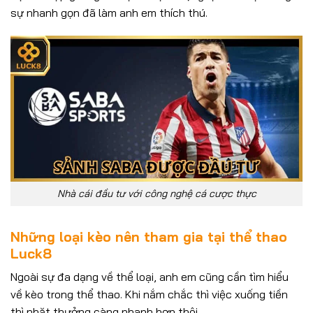
sự nhanh gọn đã làm anh em thích thú.
Nhà cái đầu tư với công nghệ cá cược thực
Những loại kèo nên tham gia tại thể thao
Luck8
Ngoài sự đa dạng về thể loại, anh em cũng cần tìm hiểu
về kèo trong thể thao. Khi nắm chắc thì việc xuống tiền
thì nhặt thưởng càng nhanh hơn thôi.