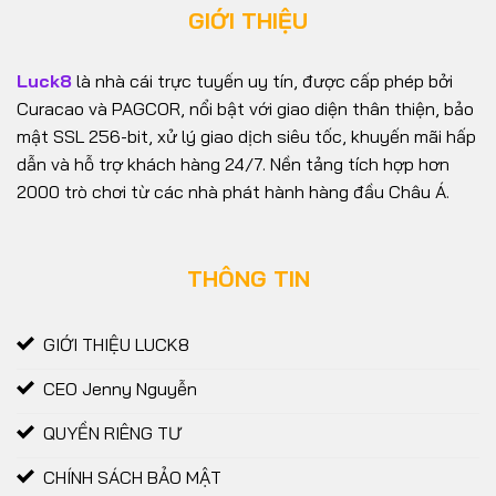
Bất
GIỚI THIỆU
Ngờ
Cực
Cuốn
Luck8
là nhà cái trực tuyến uy tín, được cấp phép bởi
Hút
Curacao và PAGCOR, nổi bật với giao diện thân thiện, bảo
mật SSL 256-bit, xử lý giao dịch siêu tốc, khuyến mãi hấp
dẫn và hỗ trợ khách hàng 24/7. Nền tảng tích hợp hơn
2000 trò chơi từ các nhà phát hành hàng đầu Châu Á.
THÔNG TIN
GIỚI THIỆU LUCK8
CEO Jenny Nguyễn
QUYỀN RIÊNG TƯ
CHÍNH SÁCH BẢO MẬT