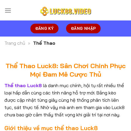
Skip
to
content
ĐĂNG KÝ
ĐĂNG NHẬP
Trang chủ
»
Thể Thao
Thể Thao Luck8: Sân Chơi Chinh Phục
Mọi Đam Mê Cược Thủ
Thể thao Luck8
là danh mục chính, hội tụ rất nhiều thể
loại hấp dẫn cùng các tính năng hỗ trợ mới. Bảng kèo
được cập nhật từng giây cùng hệ thống phân tích liên
tục, sát thực tế. Nhờ vậy mà anh em tham gia vào Luck8
chưa bao giờ cảm thấy thất vọng khi giải trí tại nơi này.
Giới thiệu về mục thể thao Luck8