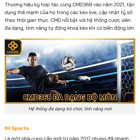
Thương hiệu ký hợp tác cùng CMD368 vào năm 2021, tận
dụng thế mạnh của họ trong các kèo live, cập nhật tỷ số
theo thời gian thực. CMD nổi bật với hệ thống cược xiên
đa dạng, tính năng tự động khoá kèo khi có biến động lớn.
Hệ thống đa dạng trò chơi, tính năng mới
IM Sports
Là một nhà cung cấp mới từ năm 2017 nhưng đã nhanh