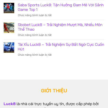
Hiện
LUCK8
Saba Sports Luck8: Tận Hưởng Đam Mê Với Sảnh
Tăng
Nay
–
Cơ
Game Top 1
Trò
Hội
ở
Chức năng bình luận bị tắt
Chơi
Chiến
Saba
Giải
Thắng
Sports
Sbobet Luck8 – Trải Nghiệm Mượt Mà, Nhiều Môn
Trí
Luck8:
Bạc
Thể Thao
Tận
Tỷ
ở
Chức năng bình luận bị tắt
Hưởng
Năm
Sbobet
Đam
2026
Luck8
Tài Xỉu Luck8 – Trải Nghiệm Sự Bất Ngờ Cực Cuốn
Mê
–
Với
Hút
Trải
Sảnh
ở
Chức năng bình luận bị tắt
Nghiệm
Game
Tài
Mượt
Top
Xỉu
Mà,
1
Luck8
Nhiều
–
Môn
Trải
Thể
Nghiệm
Thao
Sự
Bất
GIỚI THIỆU
Ngờ
Cực
Cuốn
Luck8
là nhà cái trực tuyến uy tín, được cấp phép bởi
Hút