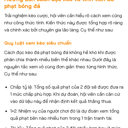
phạt bóng đá
Trải nghiệm kèo cược, hội viên cần hiểu rõ cách xem cũng
như công thức tính. Kiến thức này được tổng hợp rõ ràng
và chính xác bởi chuyên gia lão làng. Cụ thể như sau:
Quy luật xem kèo siêu chuẩn
Cách đọc kèo đá phạt bóng đá không hề khó khi được
phân chia thành nhiều biến thể khác nhau. Dưới đây là
nguyên tắc xem vô cùng đơn giản theo từng hình thức.
Cụ thể như sau:
Chấp tỷ lệ: Tổng số quả phạt của 2 đội sẽ được đưa ra
1 mức chấp phù hợp. Khi dự đoán, hội viên cần căn cứ
vào dữ liệu này để nhận định kết quả thắng thua.
1×2: Nhiệm vụ của người chơi đó là dự đoán xem tổng
quả phạt bên nào nhiều hơn trong 1 trận tranh tài.