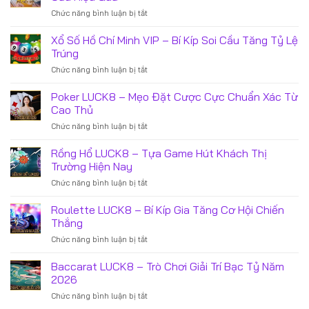
Gì
Cơ
ở
Chức năng bình luận bị tắt
–
Hội
Xổ
Cách
Kiếm
Số
Xổ Số Hồ Chí Minh VIP – Bí Kíp Soi Cầu Tăng Tỷ Lệ
Chơi
Tiền
Hà
Và
Trúng
Khủng
Nội
Kinh
ở
Chức năng bình luận bị tắt
Vip
Nghiệm
Xổ
–
Săn
Số
Poker LUCK8 – Mẹo Đặt Cược Cực Chuẩn Xác Từ
Cập
Jackpot
Hồ
Nhật
Cao Thủ
Chí
Kết
ở
Chức năng bình luận bị tắt
Minh
Quả
Poker
VIP
Nhanh,
LUCK8
Rồng Hổ LUCK8 – Tựa Game Hút Khách Thị
–
Soi
–
Bí
Trường Hiện Nay
Cầu
Mẹo
Kíp
Hiệu
ở
Chức năng bình luận bị tắt
Đặt
Soi
Quả
Rồng
Cược
Cầu
Hổ
Roulette LUCK8 – Bí Kíp Gia Tăng Cơ Hội Chiến
Cực
Tăng
LUCK8
Chuẩn
Thắng
Tỷ
–
Xác
Lệ
ở
Chức năng bình luận bị tắt
Tựa
Từ
Trúng
Roulette
Game
Cao
LUCK8
Baccarat LUCK8 – Trò Chơi Giải Trí Bạc Tỷ Năm
Hút
Thủ
–
Khách
2026
Bí
Thị
ở
Chức năng bình luận bị tắt
Kíp
Trường
Baccarat
Gia