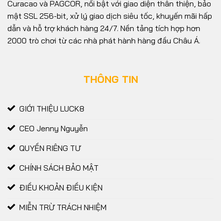
Curacao và PAGCOR, nổi bật với giao diện thân thiện, bảo
mật SSL 256-bit, xử lý giao dịch siêu tốc, khuyến mãi hấp
dẫn và hỗ trợ khách hàng 24/7. Nền tảng tích hợp hơn
2000 trò chơi từ các nhà phát hành hàng đầu Châu Á.
THÔNG TIN
GIỚI THIỆU LUCK8
CEO Jenny Nguyễn
QUYỀN RIÊNG TƯ
CHÍNH SÁCH BẢO MẬT
ĐIỀU KHOẢN ĐIỀU KIỆN
MIỄN TRỪ TRÁCH NHIỆM