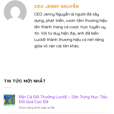
CEO JENNY NGUYỄN
CEO Jenny Nguyễn là người đã xây
dựng, phát triển, vươn tầm thương hiệu
lên thành trang cá cược trực tuyến uy
tín. Với tư duy hiện đại, anh đã biến
Luck8 thành thương hiệu có nét riêng
giữa vô vàn cái tên khác.
TIN TỨC MỚI NHẤT
Bắn Cá Đổi Thưởng Luck8 – Săn Trúng Mục Tiêu
Đổi Quà Cực Đã
ở
Chức năng bình luận bị tắt
Bắn