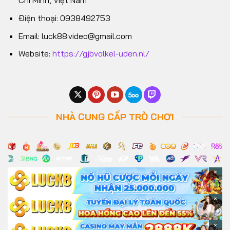
Chí Minh, Việt Nam
Điện thoại: 0938492753
Email:
luck88.video@gmail.com
Website:
https://gjbvolkel-uden.nl/
NHÀ CUNG CẤP TRÒ CHƠI
✕
Top từ khóa tìm kiếm: luck8 | nhà cái luck8 | trang chủ
luck8 | luck8.com | luck8 trang chủ | luck8 com | luck 8 |
✕
luck8 casino | luck8 đăng nhập | luck8 app
✕