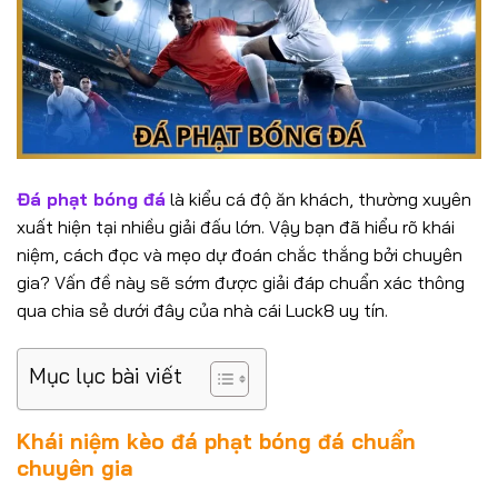
Đá phạt bóng đá
là kiểu cá độ ăn khách, thường xuyên
xuất hiện tại nhiều giải đấu lớn. Vậy bạn đã hiểu rõ khái
niệm, cách đọc và mẹo dự đoán chắc thắng bởi chuyên
gia? Vấn đề này sẽ sớm được giải đáp chuẩn xác thông
qua chia sẻ dưới đây của nhà cái Luck8 uy tín.
Mục lục bài viết
Khái niệm kèo đá phạt bóng đá chuẩn
chuyên gia