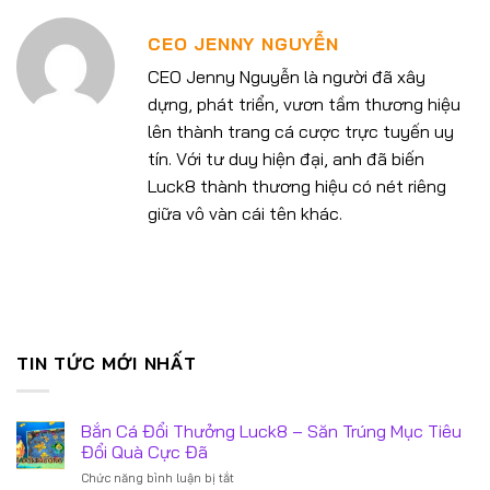
CEO JENNY NGUYỄN
CEO Jenny Nguyễn là người đã xây
dựng, phát triển, vươn tầm thương hiệu
lên thành trang cá cược trực tuyến uy
tín. Với tư duy hiện đại, anh đã biến
Luck8 thành thương hiệu có nét riêng
giữa vô vàn cái tên khác.
TIN TỨC MỚI NHẤT
Bắn Cá Đổi Thưởng Luck8 – Săn Trúng Mục Tiêu
Đổi Quà Cực Đã
ở
Chức năng bình luận bị tắt