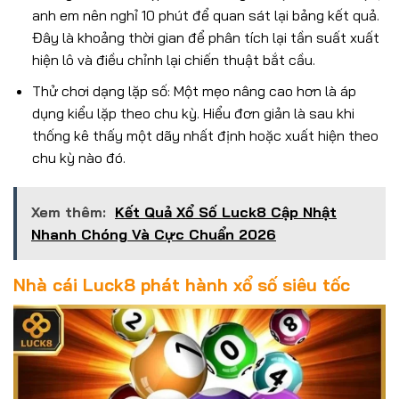
anh em nên nghỉ 10 phút để quan sát lại bảng kết quả.
Đây là khoảng thời gian để phân tích lại tần suất xuất
hiện lô và điều chỉnh lại chiến thuật bắt cầu.
Thử chơi dạng lặp số: Một mẹo nâng cao hơn là áp
dụng kiểu lặp theo chu kỳ. Hiểu đơn giản là sau khi
thống kê thấy một dãy nhất định hoặc xuất hiện theo
chu kỳ nào đó.
Xem thêm:
Kết Quả Xổ Số Luck8 Cập Nhật
Nhanh Chóng Và Cực Chuẩn 2026
Nhà cái Luck8 phát hành xổ số siêu tốc