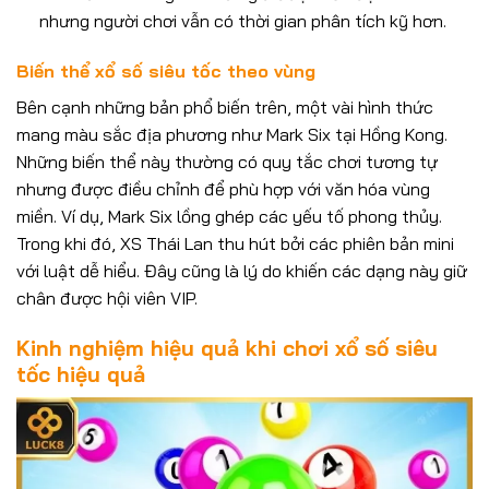
nhưng người chơi vẫn có thời gian phân tích kỹ hơn.
Biến thể xổ số siêu tốc theo vùng
Bên cạnh những bản phổ biến trên, một vài hình thức
mang màu sắc địa phương như Mark Six tại Hồng Kong.
Những biến thể này thường có quy tắc chơi tương tự
nhưng được điều chỉnh để phù hợp với văn hóa vùng
miền.
Ví dụ, Mark Six lồng ghép các yếu tố phong thủy.
Trong khi đó, XS Thái Lan thu hút bởi các phiên bản mini
với luật dễ hiểu. Đây cũng là lý do khiến các dạng này giữ
chân được hội viên VIP.
Kinh nghiệm hiệu quả khi chơi xổ số siêu
tốc hiệu quả