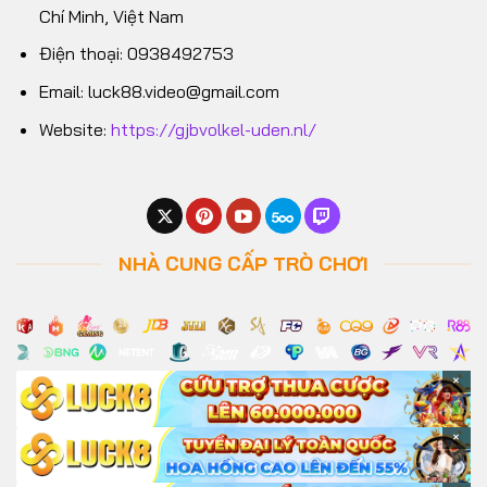
Chí Minh, Việt Nam
Điện thoại: 0938492753
Email:
luck88.video@gmail.com
Website:
https://gjbvolkel-uden.nl/
NHÀ CUNG CẤP TRÒ CHƠI
✕
Top từ khóa tìm kiếm: luck8 | nhà cái luck8 | trang chủ
luck8 | luck8.com | luck8 trang chủ | luck8 com | luck 8 |
✕
luck8 casino | luck8 đăng nhập | luck8 app