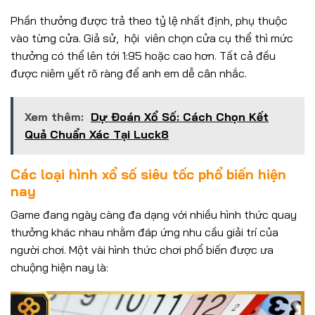
Phần thưởng được trả theo tỷ lệ nhất định, phụ thuộc
vào từng cửa. Giả sử, hội viên chọn cửa cụ thể thì mức
thưởng có thể lên tới 1:95 hoặc cao hơn. Tất cả đều
được niêm yết rõ ràng để anh em dễ cân nhắc.
Xem thêm:
Dự Đoán Xổ Số: Cách Chọn Kết
Quả Chuẩn Xác Tại Luck8
Các loại hình xổ số siêu tốc phổ biến hiện
nay
Game đang ngày càng đa dạng với nhiều hình thức quay
thưởng khác nhau nhằm đáp ứng nhu cầu giải trí của
người chơi. Một vài hình thức chơi phổ biến được ưa
chuộng hiện nay là: