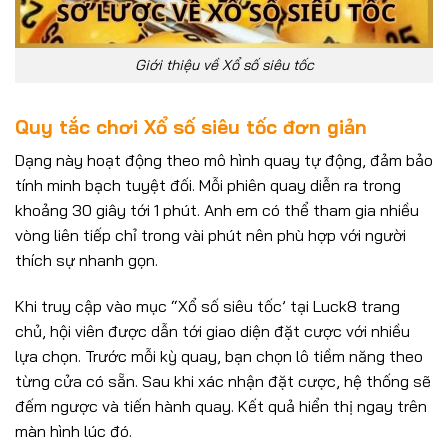
Giới thiệu về Xổ số siêu tốc
Quy tắc chơi Xổ số siêu tốc đơn giản
Dạng này hoạt động theo mô hình quay tự động, đảm bảo
tính minh bạch tuyệt đối. Mỗi phiên quay diễn ra trong
khoảng 30 giây tới 1 phút. Anh em có thể tham gia nhiều
vòng liên tiếp chỉ trong vài phút nên phù hợp với người
thích sự nhanh gọn.
Khi truy cập vào mục “
Xổ số siêu tốc’
tại Luck8 trang
chủ, hội viên được dẫn tới giao diện đặt cược với nhiều
lựa chọn. Trước mỗi kỳ quay, bạn chọn lô tiềm năng theo
từng cửa có sẵn. Sau khi xác nhận đặt cược, hệ thống sẽ
đếm ngược và tiến hành quay. Kết quả hiển thị ngay trên
màn hình lúc đó.