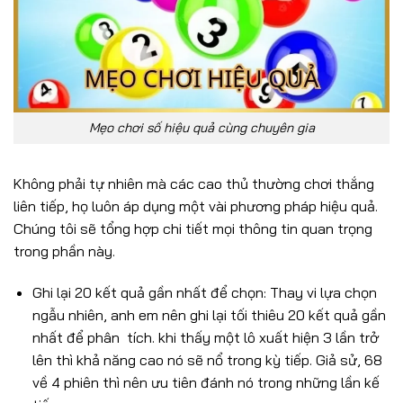
Mẹo chơi số hiệu quả cùng chuyên gia
Không phải tự nhiên mà các cao thủ thường chơi thắng
liên tiếp, họ luôn áp dụng một vài phương pháp hiệu quả.
Chúng tôi sẽ tổng hợp chi tiết mọi thông tin quan trọng
trong phần này.
Ghi lại 20 kết quả gần nhất để chọn: Thay vi lựa chọn
ngẫu nhiên, anh em nên ghi lại tối thiêu 20 kết quả gần
nhất để phân tích. khi thấy một lô xuất hiện 3 lần trở
lên thì khả năng cao nó sẽ nổ trong kỳ tiếp. Giả sử, 68
về 4 phiên thì nên ưu tiên đánh nó trong những lần kế