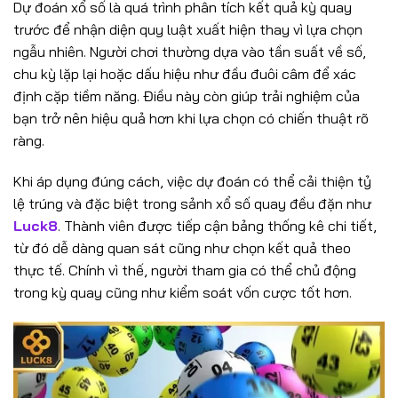
Dự đoán xổ số là quá trình phân tích kết quả kỳ quay
trước để nhận diện quy luật xuất hiện thay vì lựa chọn
ngẫu nhiên. Người chơi thường dựa vào tần suất về số,
chu kỳ lặp lại hoặc dấu hiệu như đầu đuôi câm để xác
định cặp tiềm năng. Điều này còn giúp trải nghiệm của
bạn trở nên hiệu quả hơn khi lựa chọn có chiến thuật rõ
ràng.
Khi áp dụng đúng cách, việc dự đoán có thể cải thiện tỷ
lệ trúng và đặc biệt trong sảnh xổ số quay đều đặn như
Luck8
. Thành viên được tiếp cận bảng thống kê chi tiết,
từ đó dễ dàng quan sát cũng như chọn kết quả theo
thực tế. Chính vì thế, người tham gia có thể chủ động
trong kỳ quay cũng như kiểm soát vốn cược tốt hơn.