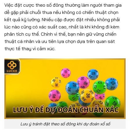
Việc đặt cược theo số đông thường làm người tham gia
dễ gặp phải chuỗi thua nếu không có chiến thuật chọn
kết quả kỹ lưỡng. Nhiều cặp được đặt nhiều không phải
lúc nào cũng có xác suất cao, nhất là khi không đi kèm
phân tích cụ thể. Chính vì thế, bạn nên giữ vững chiến
thuật cá nhân và ưu tiên lựa chọn dựa trên quan sát
thực tế thay vì cảm xúc.
Lưu ý tránh đặt theo số đông khi dự đoán xổ số