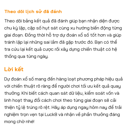
Theo dõi lịch sử đã đánh
Theo dõi bảng kết quả đã đánh giúp bạn nhận diện được
chu kỳ lặp, cặp số hụt sát cùng xu hướng biến động từng
giai đoạn. Đồng thời hỗ trợ dự đoán xổ số tốt hơn và giúp
tránh lặp lại những sai lầm đã gặp trước đó. Bạn có thể
tra cứu lại kết quả cược rồi xây dựng chiến thuật có hệ
thống qua từng ngày.
Lời kết
Dự đoán xổ số mang đến hàng loạt phương pháp hiệu quả
với chiến thuật rõ ràng để người chơi tối ưu kết quả quay
thưởng. Khi biết cách quan sát dữ liệu, kiểm soát vốn và
linh hoạt thay đổi cách chơi theo từng giai đoạn sẽ cải
thiện tỷ lệ trúng rõ rệt. Hãy áp dụng ngay hôm nay để trải
nghiệm trọn vẹn tại Luck8 và nhận về phần thưởng đáng
mong chờ nhé!