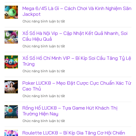
Slot
Hội
Khủng
Game
Mega 6/45 Là Gì – Cách Chơi Và Kinh Nghiệm Săn
Đổi
LUCK8
Đời
Jackpot
–
Chỉ
ở
Chức năng bình luận bị tắt
Game
Trong
Mega
Đỉnh
Một
6/45
Xổ Số Hà Nội Vip – Cập Nhật Kết Quả Nhanh, Soi
Cao
Lần
Là
Với
Cầu Hiệu Quả
Quay
Gì
Cơ
ở
Chức năng bình luận bị tắt
–
Hội
Xổ
Cách
Kiếm
Số
Xổ Số Hồ Chí Minh VIP – Bí Kíp Soi Cầu Tăng Tỷ Lệ
Chơi
Tiền
Hà
Và
Trúng
Khủng
Nội
Kinh
ở
Chức năng bình luận bị tắt
Vip
Nghiệm
Xổ
–
Săn
Số
Poker LUCK8 – Mẹo Đặt Cược Cực Chuẩn Xác Từ
Cập
Jackpot
Hồ
Nhật
Cao Thủ
Chí
Kết
ở
Chức năng bình luận bị tắt
Minh
Quả
Poker
VIP
Nhanh,
LUCK8
Rồng Hổ LUCK8 – Tựa Game Hút Khách Thị
–
Soi
–
Bí
Trường Hiện Nay
Cầu
Mẹo
Kíp
Hiệu
ở
Chức năng bình luận bị tắt
Đặt
Soi
Quả
Rồng
Cược
Cầu
Hổ
Roulette LUCK8 – Bí Kíp Gia Tăng Cơ Hội Chiến
Cực
Tăng